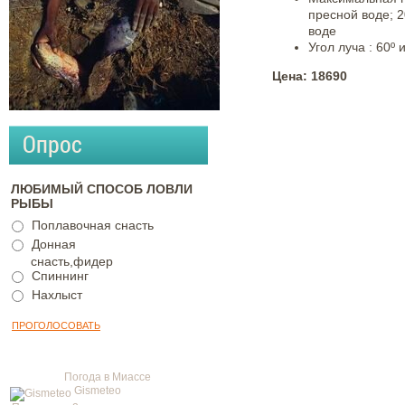
пресной воде; 2
воде
Угол луча : 60º 
Цена: 18690
Опрос
ЛЮБИМЫЙ СПОСОБ ЛОВЛИ
РЫБЫ
Поплавочная снасть
Донная
снасть,фидер
Спиннинг
Нахлыст
Погода в Миассе
Gismeteo