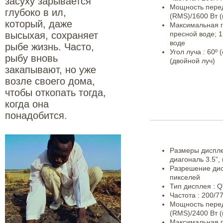
засуху зарывается
Мощность перед
глубоко в ил,
(RMS)/1600 Вт 
который, даже
Максимальная гл
высыхая, сохраняет
пресной воде; 1
воде
рыбе жизнь. Часто,
Угол луча : 60º 
рыбу вновь
(двойной луч)
закапывают, но уже
возле своего дома,
чтобы откопать тогда,
когда она
понадобится.
Размеры дисплея
диагональ 3.5”, 
Разрешение дис
пикселей
Тип дисплея : Q
Частота : 200/77
Мощность перед
(RMS)/2400 Вт 
Максимальная г