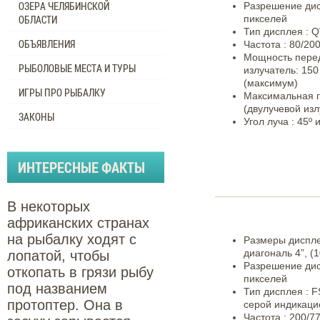
ОЗЕРА ЧЕЛЯБИНСКОЙ
Разрешение дис
ОБЛАСТИ
пикселей
Тип дисплея : 
ОБЪЯВЛЕНИЯ
Частота : 80/20
Мощность перед
РЫБОЛОВЫЕ МЕСТА И ТУРЫ
излучатель: 150
(максимум)
ИГРЫ ПРО РЫБАЛКУ
Максимальная г
(двулучевой изл
ЗАКОНЫ
Угол луча : 45º 
ИНТЕРЕСНЫЕ ФАКТЫ
В некоторых
африканских странах
на рыбалку ходят с
Размеры дисплея
диагональ 4”, (1
лопатой, чтобы
Разрешение дис
откопать в грязи рыбу
пикселей
под названием
Тип дисплея : F
протоптер. Она в
серой индикаци
Частота : 200/77