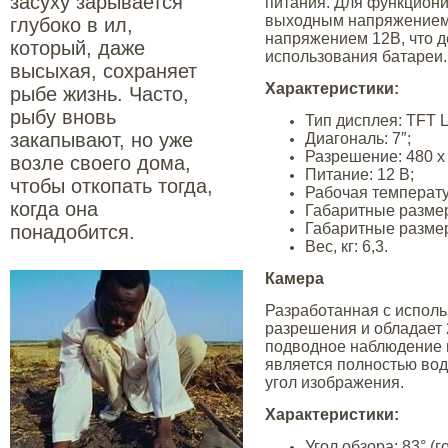
засуху зарывается
питания. Для функциони
выходным напряжением 
глубоко в ил,
напряжением 12В, что д
который, даже
использования батареи.
высыхая, сохраняет
Характеристики:
рыбе жизнь. Часто,
рыбу вновь
Тип дисплея: TFT 
закапывают, но уже
Диагональ: 7″;
Разрешение: 480 х
возле своего дома,
Питание: 12 В;
чтобы откопать тогда,
Рабочая температур
когда она
Габаритные размеры
Габаритные размеры
понадобится.
Вес, кг: 6,3.
Камера
Разработанная с исполь
разрешения и обладает 
подводное наблюдение в
является полностью во
угол изображения.
Характеристики:
Угол обзора: 83° (г