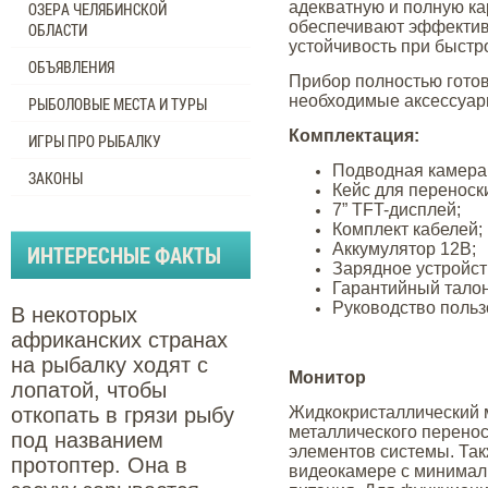
адекватную и полную ка
ОЗЕРА ЧЕЛЯБИНСКОЙ
обеспечивают эффектив
ОБЛАСТИ
устойчивость при быстр
ОБЪЯВЛЕНИЯ
Прибор полностью готов
необходимые аксессуар
РЫБОЛОВЫЕ МЕСТА И ТУРЫ
Комплектация:
ИГРЫ ПРО РЫБАЛКУ
Подводная камера 
ЗАКОНЫ
Кейс для переноск
7” TFT-дисплей;
Комплект кабелей;
Аккумулятор 12В;
ИНТЕРЕСНЫЕ ФАКТЫ
Зарядное устройст
Гарантийный талон
Руководство польз
В некоторых
африканских странах
на рыбалку ходят с
Монитор
лопатой, чтобы
откопать в грязи рыбу
Жидкокристаллический м
металлического перенос
под названием
элементов системы. Так
протоптер. Она в
видеокамере с минимал